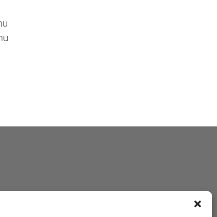
าน
าน