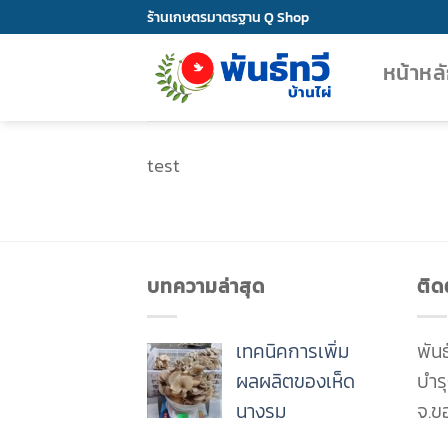
Skip
ร้านเกษตรมาตรฐาน Q Shop
to
หน้าหล
content
test
บทความล่าสุด
ติดต
เทคนิคการเพิ่ม
พันธ
ผลผลิตของเห็ด
บำรุ
นางรม
จ.ข