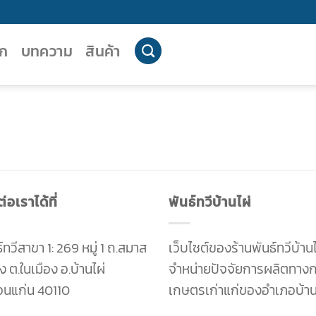
ัก
บทความ
สินค้า
่อเราได้ที่
พันธ์ทวีบ้านไผ่
์ทวีสาขา 1: 269 หมู่ 1 ถ.สมาส
เว็บไซต์ของร้านพันธ์ทวีบ้านไ
ง ต.ในเมือง อ.บ้านไผ่
จำหน่ายปัจจัยการผลิตทาง
อนแก่น 40110
เกษตรเก่าแก่ของอำเภอบ้าน